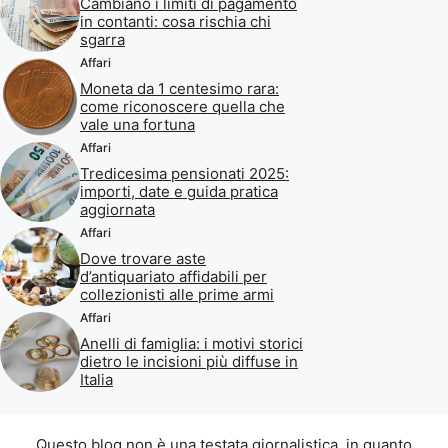
Cambiano i limiti di pagamento
in contanti: cosa rischia chi
sgarra
Affari
Moneta da 1 centesimo rara:
come riconoscere quella che
vale una fortuna
Affari
Tredicesima pensionati 2025:
importi, date e guida pratica
aggiornata
Affari
Dove trovare aste
d’antiquariato affidabili per
collezionisti alle prime armi
Affari
Anelli di famiglia: i motivi storici
dietro le incisioni più diffuse in
Italia
Questo blog non è una testata giornalistica, in quanto